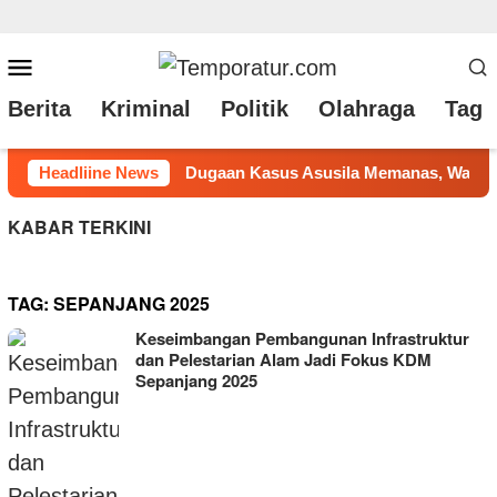
Loncat
Menu
ke
Mobile
Berita
Kriminal
Politik
Olahraga
Tag 
konten
Memanas, Warga Desak Kades Batang-Batang Daya Buka Suara d
Headliine News
KABAR TERKINI
TAG:
SEPANJANG 2025
Keseimbangan Pembangunan Infrastruktur
dan Pelestarian Alam Jadi Fokus KDM
Sepanjang 2025