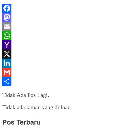
Facebook
Mastodon
Email
WhatsApp
Yahoo
Mail
X
LinkedIn
Gmail
Share
Tidak Ada Pos Lagi.
Tidak ada laman yang di load.
Pos Terbaru