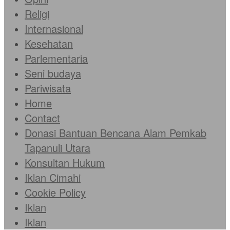
Religi
Internasional
Kesehatan
Parlementaria
Seni budaya
Pariwisata
Home
Contact
Donasi Bantuan Bencana Alam Pemkab
Tapanuli Utara
Konsultan Hukum
Iklan Cimahi
Cookie Policy
Iklan
Iklan