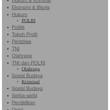
Ekonomi & Bisnis
Hukum
POLRI
Politik
Tokoh Profil
Peristiwa
TNI
Olahraga
TNI dan POLRI
Olahraga
Sosial Budaya
Kriminal
Sosial Budaya
Serba-serbi
Pendidikan
Opini