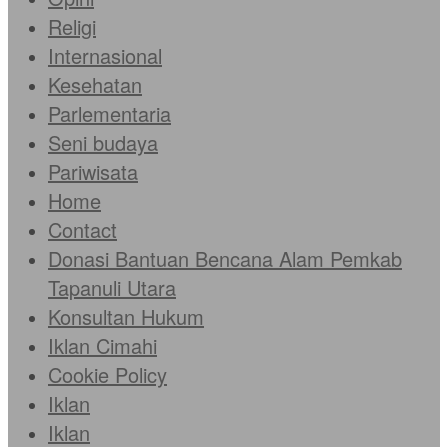
Religi
Internasional
Kesehatan
Parlementaria
Seni budaya
Pariwisata
Home
Contact
Donasi Bantuan Bencana Alam Pemkab
Tapanuli Utara
Konsultan Hukum
Iklan Cimahi
Cookie Policy
Iklan
Iklan