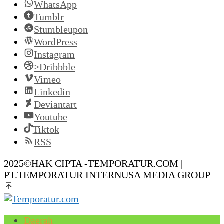
WhatsApp
Tumblr
Stumbleupon
WordPress
Instagram
>Dribbble
Vimeo
Linkedin
Deviantart
Youtube
Tiktok
RSS
2025©HAK CIPTA -TEMPORATUR.COM |
PT.TEMPORATUR INTERNUSA MEDIA GROUP
Daerah