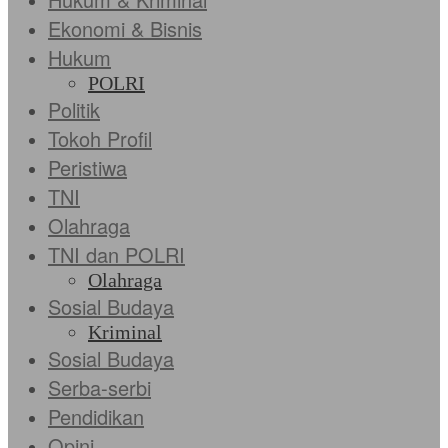
Ekonomi & Bisnis
Hukum
POLRI
Politik
Tokoh Profil
Peristiwa
TNI
Olahraga
TNI dan POLRI
Olahraga
Sosial Budaya
Kriminal
Sosial Budaya
Serba-serbi
Pendidikan
Opini