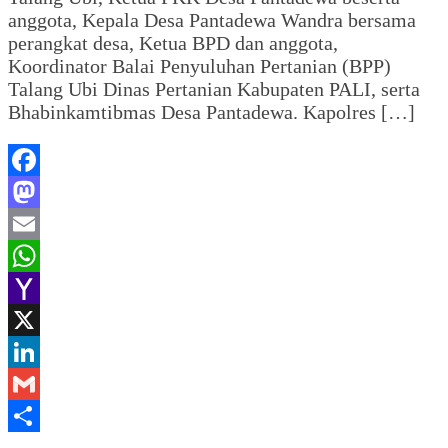
anggota, Kepala Desa Pantadewa Wandra bersama
perangkat desa, Ketua BPD dan anggota,
Koordinator Balai Penyuluhan Pertanian (BPP)
Talang Ubi Dinas Pertanian Kabupaten PALI, serta
Bhabinkamtibmas Desa Pantadewa. Kapolres […]
Facebook
Mastodon
Email
WhatsApp
Yahoo
Mail
X
LinkedIn
Gmail
Share