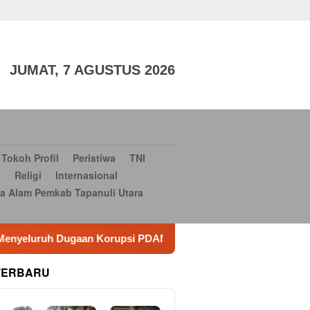
aga
TNI dan POLRI
Sosial Budaya
Sosial Budaya
Serba-
si Bantuan Bencana Alam Pemkab Tapanuli Utara
Konsultan
JUMAT, 7 AGUSTUS 2026
Tokoh Profil
Peristiwa
TNI
i
Religi
Internasional
a Alam Pemkab Tapanuli Utara
rta Bhagasasi
Meriahkan Hari Jadi ke-76 dan HUT ke-81 
TERBARU