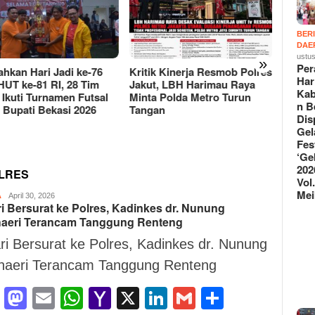
BER
DAE
ustus
»
Per
ahkan Hari Jadi ke-76
Kritik Kinerja Resmob Polres
Peraya
Har
HUT ke-81 RI, 28 Tim
Jakut, LBH Harimau Raya
Kabupa
Kab
Ikuti Turnamen Futsal
Minta Polda Metro Turun
Gelar 
n B
a Bupati Bekasi 2026
Tangan
Vol.2’
Dis
Gel
Fes
‘Ge
202
OLRES
Vol.
Mei
A
Suryo
April 30, 2026
ri Bersurat ke Polres, Kadinkes dr. Nunung
S
aeri Terancam Tanggung Renteng
ri Bersurat ke Polres, Kadinkes dr. Nunung
haeri Terancam Tanggung Renteng
Facebook
Mastodon
Email
WhatsApp
Yahoo
X
LinkedIn
Gmail
Share