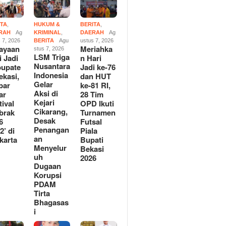
ITA
,
HUKUM &
BERITA
,
RAH
Ag
KRIMINAL
,
DAERAH
Ag
 7, 2026
BERITA
Agu
ustus 7, 2026
ayaan
Meriahka
stus 7, 2026
an Hari Jadi
LSM Triga Nusantara
Meriahk
LSM Triga
i Jadi
n Hari
ten Bekasi, Dispar
Indonesia Gelar Aksi di
dan HUT
Nusantara
upate
Jadi ke-76
Festival ‘Gebrak 2026
Kejari Cikarang, Desak
OPD Iku
Indonesia
ekasi,
dan HUT
 di Meikarta
Penanganan Menyeluruh
Piala B
Gelar
par
ke-81 RI,
Dugaan Korupsi PDAM Tirta
Aksi di
ar
28 Tim
Bhagasasi
Kejari
tival
OPD Ikuti
Cikarang,
brak
Turnamen
Desak
6
Futsal
Penangan
2’ di
Piala
an
karta
Bupati
Menyelur
Bekasi
uh
2026
Dugaan
Korupsi
PDAM
Tirta
Bhagasas
i