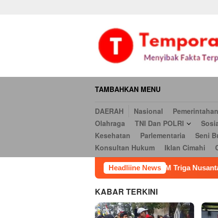
Daerah
Nasional
Pemerintahan
Hukum & Kriminal
Ekonomi
Loncat
serbi
Pendidikan
Opini
Religi
Internasional
Kesehatan
ke
Hukum
Iklan Cimahi
Cookie Policy
Iklan
Iklan
konten
TAMBAHKAN MENU
DAERAH
Nasional
Pemerintaha
Olahraga
TNI Dan POLRI
Sosi
Kesehatan
Parlementaria
Seni B
Konsultan Hukum
Iklan Cimahi
LSM Triga Nusantara Indonesia Gelar Aksi di Kejari C
Headliine News
KABAR TERKINI