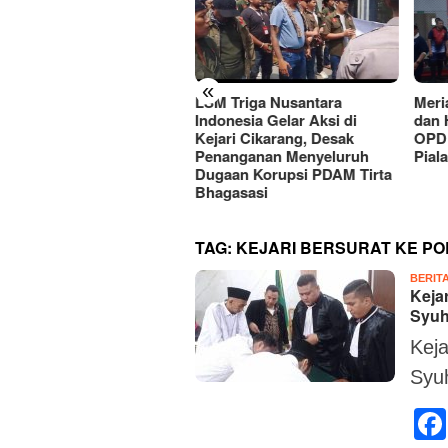
«
ayaan Hari Jadi
LSM Triga Nusantara
Meri
upaten Bekasi, Dispar
Indonesia Gelar Aksi di
dan 
ar Festival ‘Gebrak 2026
Kejari Cikarang, Desak
OPD 
.2’ di Meikarta
Penanganan Menyeluruh
Pial
Dugaan Korupsi PDAM Tirta
Bhagasasi
TAG:
KEJARI BERSURAT KE P
BERIT
Keja
Syuh
Keja
Syu