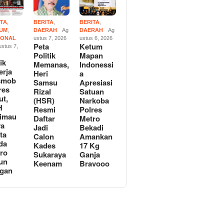
ITA
,
BERITA
,
BERITA
,
UM
,
DAERAH
Ag
DAERAH
Ag
IONAL
ustus 7, 2026
ustus 6, 2026
Peta
Ketum
stus 7,
Politik
Mapan
ik
Memanas,
Indonessi
erja
Heri
a
smob
Samsu
Apresiasi
res
Rizal
Satuan
ut,
(HSR)
Narkoba
H
Resmi
Polres
imau
Daftar
Metro
ya
Jadi
Bekadi
ta
Calon
Amankan
da
Kades
17 Kg
ro
Sukaraya
Ganja
un
Keenam
Bravooo
gan