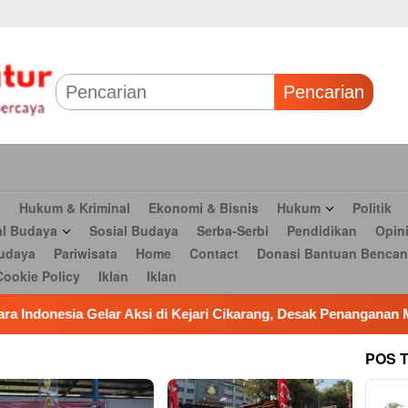
 & Bisnis
Hukum
Politik
Tokoh Profil
Peristiwa
TNI
Olahr
Parlementaria
Seni budaya
Pariwisata
Home
Contact
Dona
Pencarian
n
Hukum & Kriminal
Ekonomi & Bisnis
Hukum
Politik
al Budaya
Sosial Budaya
Serba-Serbi
Pendidikan
Opin
udaya
Pariwisata
Home
Contact
Donasi Bantuan Bencan
Cookie Policy
Iklan
Iklan
ikarang, Desak Penanganan Menyeluruh Dugaan Korupsi PDAM Ti
POS 