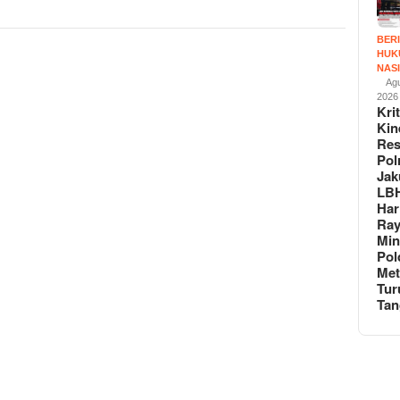
Mail
BER
HUK
NAS
Agu
2026
Krit
Kin
Re
Pol
Jak
LB
Har
Ra
Min
Pol
Met
Tur
Tan