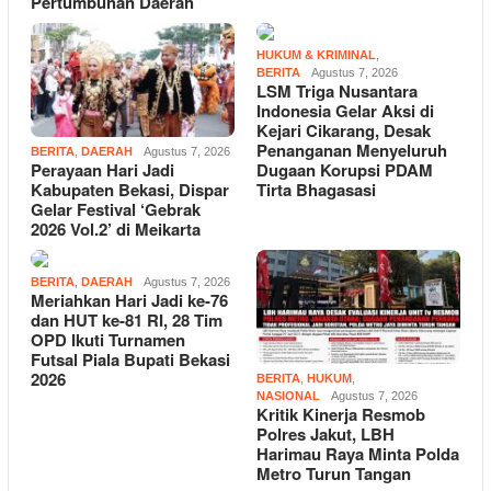
Pertumbuhan Daerah
HUKUM & KRIMINAL
,
BERITA
Agustus 7, 2026
LSM Triga Nusantara
Indonesia Gelar Aksi di
Kejari Cikarang, Desak
Penanganan Menyeluruh
BERITA
,
DAERAH
Agustus 7, 2026
Dugaan Korupsi PDAM
Perayaan Hari Jadi
Tirta Bhagasasi
Kabupaten Bekasi, Dispar
Gelar Festival ‘Gebrak
2026 Vol.2’ di Meikarta
BERITA
,
DAERAH
Agustus 7, 2026
Meriahkan Hari Jadi ke-76
dan HUT ke-81 RI, 28 Tim
OPD Ikuti Turnamen
Futsal Piala Bupati Bekasi
2026
BERITA
,
HUKUM
,
NASIONAL
Agustus 7, 2026
Kritik Kinerja Resmob
Polres Jakut, LBH
Harimau Raya Minta Polda
Metro Turun Tangan