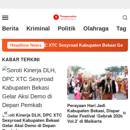
Loncat
Menu
ke
Mobile
Berita
Kriminal
Politik
Olahraga
Tag 
konten
si Gelar Aksi Demo di Depan Pemkab
Headliine News
Perayaan Hari Jadi
KABAR TERKINI
Perayaan Hari Jadi
Kabupaten Bekasi, Dispar
«
»
Gelar Festival ‘Gebrak 2026
Vol.2’ di Meikarta