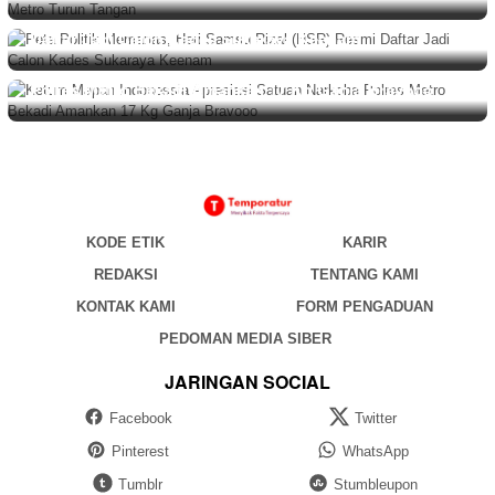
BERITA
,
DAERAH
Agustus 7, 2026
Peta Politik Memanas, Heri Samsu Rizal (HSR) Resmi
Daftar Jadi Calon Kades Sukaraya Keenam
BERITA
,
DAERAH
Agustus 6, 2026
Ketum Mapan Indonessia Apresiasi Satuan Narkoba
Polres Metro Bekadi Amankan 17 Kg Ganja Bravooo
KODE ETIK
KARIR
REDAKSI
TENTANG KAMI
KONTAK KAMI
FORM PENGADUAN
PEDOMAN MEDIA SIBER
JARINGAN SOCIAL
Facebook
Twitter
Pinterest
WhatsApp
Tumblr
Stumbleupon