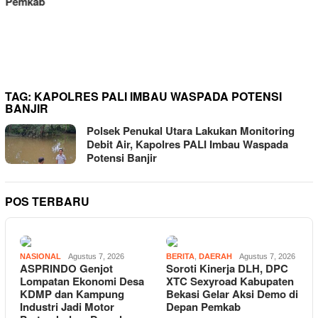
LSM Triga Nusantara
Indonesia Gelar Aksi di Kejari
Cikarang, Desak Penanganan
Menyeluruh Dugaan Korupsi
PDAM Tirta Bhagasasi
TAG:
KAPOLRES PALI IMBAU WASPADA POTENSI
BANJIR
Polsek Penukal Utara Lakukan Monitoring
Debit Air, Kapolres PALI Imbau Waspada
Potensi Banjir
POS TERBARU
NASIONAL
Agustus 7, 2026
BERITA
,
DAERAH
Agustus 7, 2026
ASPRINDO Genjot
Soroti Kinerja DLH, DPC
Lompatan Ekonomi Desa
XTC Sexyroad Kabupaten
KDMP dan Kampung
Bekasi Gelar Aksi Demo di
Industri Jadi Motor
Depan Pemkab