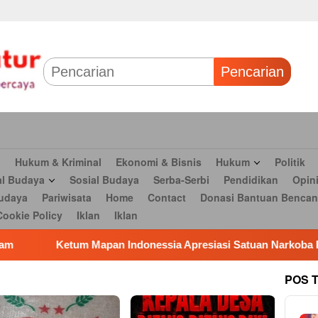
 & Bisnis
Hukum
Politik
Tokoh Profil
Peristiwa
TNI
Olahr
Parlementaria
Seni budaya
Pariwisata
Home
Contact
Dona
Pencarian
n
Hukum & Kriminal
Ekonomi & Bisnis
Hukum
Politik
al Budaya
Sosial Budaya
Serba-Serbi
Pendidikan
Opin
udaya
Pariwisata
Home
Contact
Donasi Bantuan Bencan
Cookie Policy
Iklan
Iklan
a Apresiasi Satuan Narkoba Polres Metro Bekadi Amankan 17 K
POS 