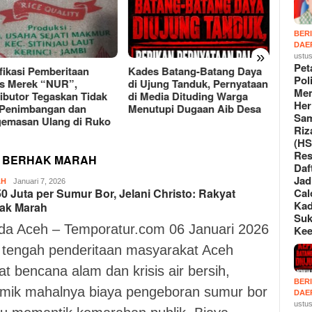
BER
DAE
»
ustus
Pet
s Batang-Batang Daya
Peta Politik Memanas, Heri
Ketum
Poli
jung Tanduk, Pernyataan
Samsu Rizal (HSR) Resmi
Apresi
Me
edia Dituding Warga
Daftar Jadi Calon Kades
Polres
Her
tupi Dugaan Aib Desa
Sukaraya Keenam
Amank
Sa
Bravo
Riz
(HS
Re
T BERHAK MARAH
Daf
Jad
AH
Suryo
Januari 7, 2026
Cal
0 Juta per Sumur Bor, Jelani Christo: Rakyat
Sudharmo
Ka
ak Marah
Suk
da Aceh – Temporatur.com 06 Januari 2026
Ke
i tengah penderitaan masyarakat Aceh
at bencana alam dan krisis air bersih,
BER
emik mahalnya biaya pengeboran sumur bor
DAE
ustus