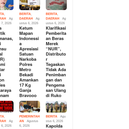
ITA
,
BERITA
,
BERITA
,
RAH
Ag
DAERAH
Ag
DAERAH
Ag
 7, 2026
ustus 6, 2026
ustus 6, 2026
a
Ketum
Klarifikasi
 Mapan Indonessia
Klarifikasi Pemberitaan
Kades B
tik
Mapan
Pemberita
asi Satuan Narkoba
Beras Merek “NUR”,
di Ujun
manas,
Indonessi
an Beras
 Metro Bekadi
Distributor Tegaskan Tidak
di Medi
i
a
Merek
an 17 Kg Ganja
Ada Penimbangan dan
Menutup
msu
Apresiasi
“NUR”,
oo
Pengemasan Ulang di Ruko
al
Satuan
Distributo
R)
Narkoba
r
smi
Polres
Tegaskan
tar
Metro
Tidak Ada
i
Bekadi
Penimban
on
Amankan
gan dan
des
17 Kg
Pengema
araya
Ganja
san Ulang
enam
Bravooo
di Ruko
ITA
,
PEMERINTAH
BERITA
Agu
RAH
Ag
AN
Agustus
stus 6, 2026
Kapolda
 6, 2026
6, 2026