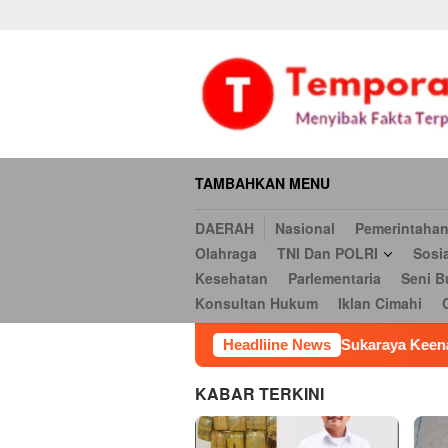
Daerah
Nasional
Pemerintahan
Hukum & Kriminal
Ekonomi
Loncat
serbi
Pendidikan
Opini
Religi
Internasional
Kesehatan
ke
Hukum
Iklan Cimahi
Cookie Policy
Iklan
Iklan
konten
TAMBAHKAN MENU
DAERAH
Nasional
Pemerintaha
Olahraga
TNI Dan POLRI
Sosi
Kesehatan
Parlementaria
Seni B
Konsultan Hukum
Iklan Cimahi
di Calon Kades Sukaraya Keenam
Headliine News
Ketum Mapan Indonessi
KABAR TERKINI