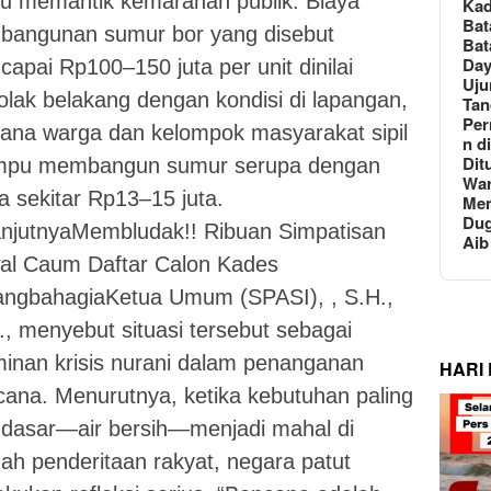
ru memantik kemarahan publik. Biaya
Ka
Bat
bangunan sumur bor yang disebut
Bat
Day
apai Rp100–150 juta per unit dinilai
Uju
olak belakang dengan kondisi di lapangan,
Tan
Per
mana warga dan kelompok masyarakat sipil
n d
Dit
pu membangun sumur serupa dengan
Wa
a sekitar Rp13–15 juta.
Men
Du
anjutnyaMembludak!! Ribuan Simpatisan
Aib
al Caum Daftar Calon Kades
angbahagiaKetua Umum (SPASI), , S.H.,
, menyebut situasi tersebut sebagai
inan krisis nurani dalam penanganan
HARI
ana. Menurutnya, ketika kebutuhan paling
dasar—air bersih—menjadi mahal di
ah penderitaan rakyat, negara patut