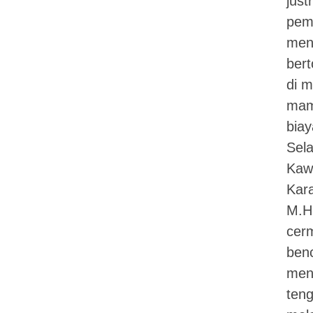
just
pem
menc
bert
di 
mam
biay
Sel
Kaw
Kar
M.H.
cerm
benc
men
teng