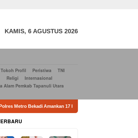
aga
TNI dan POLRI
Sosial Budaya
Sosial Budaya
Serba-
si Bantuan Bencana Alam Pemkab Tapanuli Utara
Konsultan
KAMIS, 6 AGUSTUS 2026
Tokoh Profil
Peristiwa
TNI
i
Religi
Internasional
a Alam Pemkab Tapanuli Utara
g Ganja Bravooo
Klarifikasi Pemberitaan Beras Merek 
TERBARU