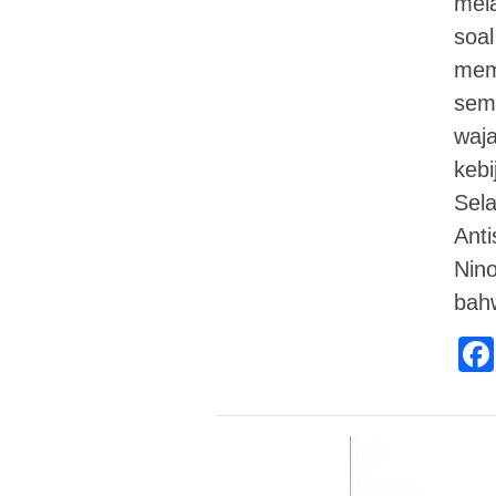
mela
soal
mem
seme
waj
kebi
Sela
Anti
Nin
bahw