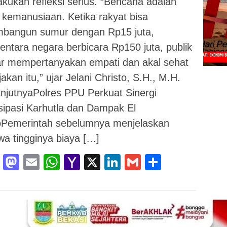
kukan refleksi serius. “Bencana adalah
 kemanusiaan. Ketika rakyat bisa
bangun sumur dengan Rp15 juta,
ntara negara berbicara Rp150 juta, publik
ar mempertanyakan empati dan akal sehat
jakan itu,” ujar Jelani Christo, S.H., M.H.
njutnyaPolres PPU Perkuat Sinergi
sipasi Karhutla dan Dampak El
oPemerintah sebelumnya menjelaskan
a tingginya biaya […]
Facebook
Mastodon
Email
WhatsApp
Yahoo
X
LinkedIn
Gmail
Share
Mail