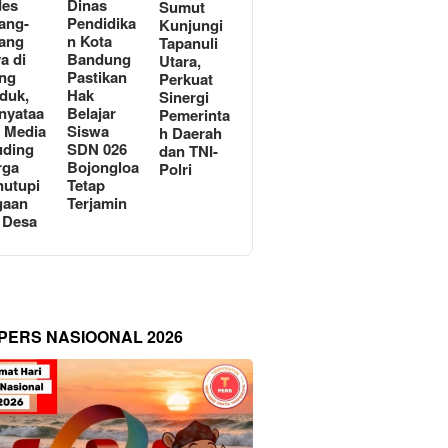
des
Dinas
Sumut
ang-
Pendidika
Kunjungi
ang
n Kota
Tapanuli
a di
Bandung
Utara,
ng
Pastikan
Perkuat
duk,
Hak
Sinergi
nyataa
Belajar
Pemerinta
i Media
Siswa
h Daerah
uding
SDN 026
dan TNI-
rga
Bojongloa
Polri
utupi
Tetap
gaan
Terjamin
 Desa
 PERS NASIOONAL 2026