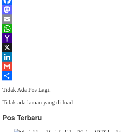
Facebook
Mastodon
Email
WhatsApp
Yahoo
Mail
X
LinkedIn
Gmail
Share
Tidak Ada Pos Lagi.
Tidak ada laman yang di load.
Pos Terbaru