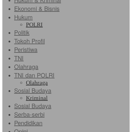
Ekonomi & Bisnis
Hukum
POLRI
Politik
Tokoh Profil
Peristiwa
TNI
Olahraga
TNI dan POLRI
Olahraga
Sosial Budaya
Kriminal
Sosial Budaya
Serba-serbi
Pendidikan
Opini