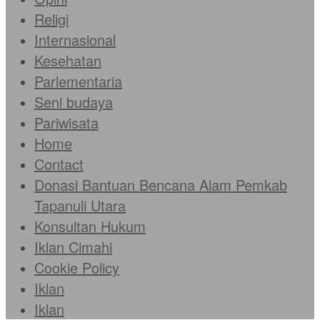
Religi
Internasional
Kesehatan
Parlementaria
Seni budaya
Pariwisata
Home
Contact
Donasi Bantuan Bencana Alam Pemkab
Tapanuli Utara
Konsultan Hukum
Iklan Cimahi
Cookie Policy
Iklan
Iklan