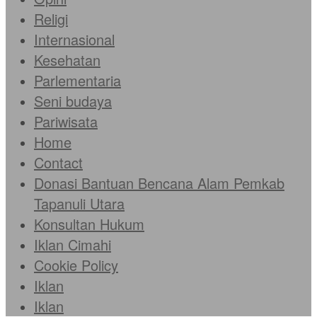
Religi
Internasional
Kesehatan
Parlementaria
Seni budaya
Pariwisata
Home
Contact
Donasi Bantuan Bencana Alam Pemkab
Tapanuli Utara
Konsultan Hukum
Iklan Cimahi
Cookie Policy
Iklan
Iklan