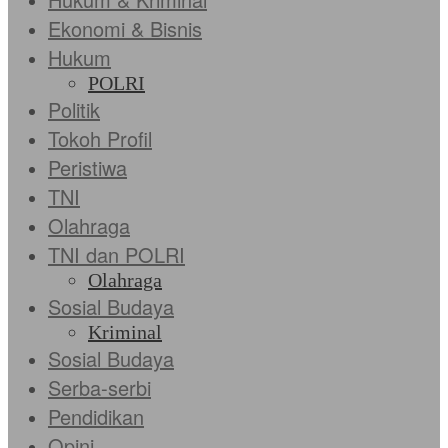
Ekonomi & Bisnis
Hukum
POLRI
Politik
Tokoh Profil
Peristiwa
TNI
Olahraga
TNI dan POLRI
Olahraga
Sosial Budaya
Kriminal
Sosial Budaya
Serba-serbi
Pendidikan
Opini