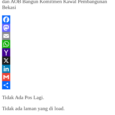
dan AOB Bangun Komitmen Kawal Pembangunan
Bekasi
Facebook
Mastodon
Email
WhatsApp
Yahoo
Mail
X
LinkedIn
Gmail
Share
Tidak Ada Pos Lagi.
Tidak ada laman yang di load.