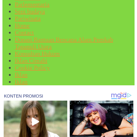
Parlementaria
Seni budaya
Pariwisata
Home
Contact
Donasi Bantuan Bencana Alam Pemkab
Tapanuli Utara
Konsultan Hukum
Iklan Cimahi
Cookie Policy
Iklan
Iklan