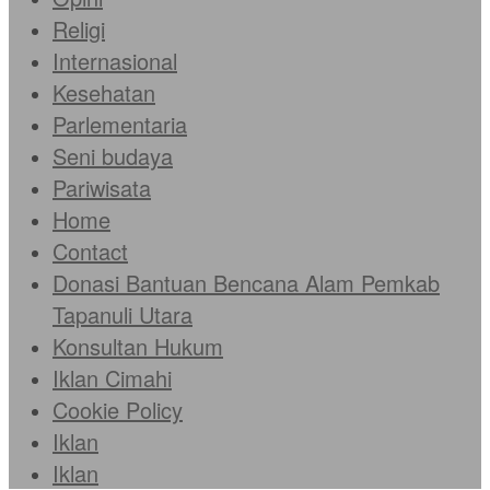
Religi
Internasional
Kesehatan
Parlementaria
Seni budaya
Pariwisata
Home
Contact
Donasi Bantuan Bencana Alam Pemkab
Tapanuli Utara
Konsultan Hukum
Iklan Cimahi
Cookie Policy
Iklan
Iklan