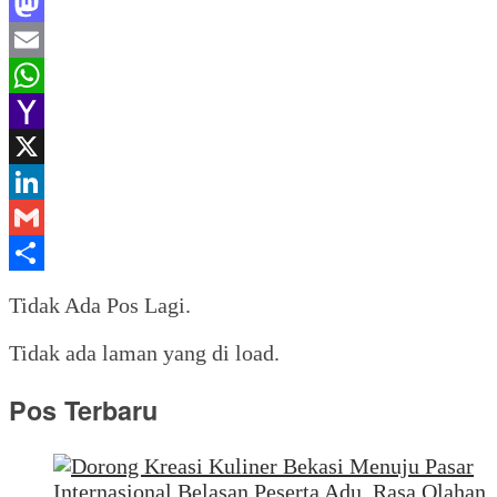
Facebook
Mastodon
Email
WhatsApp
Yahoo
Mail
X
LinkedIn
Gmail
Share
Tidak Ada Pos Lagi.
Tidak ada laman yang di load.
Pos Terbaru