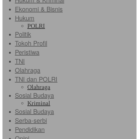
Ekonomi & Bisnis
Hukum
POLRI
Politik
Tokoh Profil
Peristiwa
TNI
Olahraga
TNI dan POLRI
Olahraga
Sosial Budaya
Kriminal
Sosial Budaya
Serba-serbi
Pendidikan
Opini