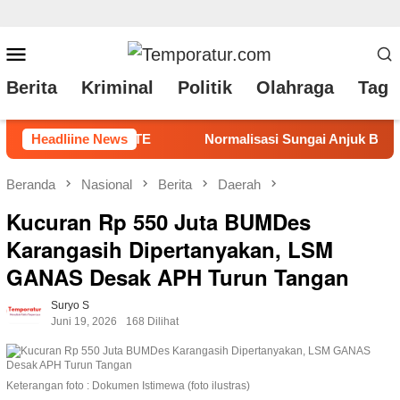
Loncat
Menu
ke
Mobile
Berita
Kriminal
Politik
Olahraga
Tag 
konten
 Sungai Anjuk Bernilai Rp1,8 Miliar Disorot, Warga Pertanyak
Headliine News
Beranda
Nasional
Berita
Daerah
Kucuran Rp 550 Juta BUMDes
Karangasih Dipertanyakan, LSM
GANAS Desak APH Turun Tangan
Suryo S
Juni 19, 2026
168 Dilihat
Keterangan foto : Dokumen Istimewa (foto ilustras)