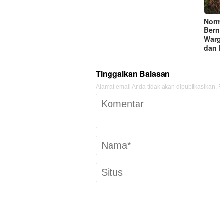
Norm
Berni
Warg
dan 
Tinggalkan Balasan
Alamat email Anda tidak akan dipublikasikan.