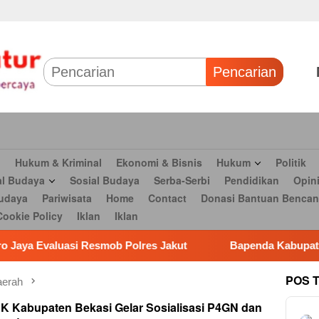
 & Bisnis
Hukum
Politik
Tokoh Profil
Peristiwa
TNI
Olahr
Parlementaria
Seni budaya
Pariwisata
Home
Contact
Dona
Pencarian
n
Hukum & Kriminal
Ekonomi & Bisnis
Hukum
Politik
al Budaya
Sosial Budaya
Serba-Serbi
Pendidikan
Opin
udaya
Pariwisata
Home
Contact
Donasi Bantuan Bencan
Cookie Policy
Iklan
Iklan
i Resmob Polres Jakut
Bapenda Kabupaten Bekasi Raih J
POS 
erah
K Kabupaten Bekasi Gelar Sosialisasi P4GN dan