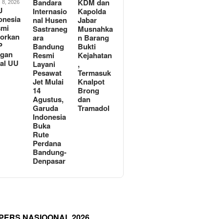
Bandara
KDM dan
 8, 2026
J
Internasio
Kapolda
onesia
nal Husen
Jabar
smi
Sastraneg
Musnahka
orkan
ara
n Barang
P
Bandung
Bukti
ngan
Resmi
Kejahatan
al UU
Layani
,
Pesawat
Termasuk
Jet Mulai
Knalpot
14
Brong
Agustus,
dan
Garuda
Tramadol
Indonesia
Buka
Rute
Perdana
Bandung-
Denpasar
 PERS NASIOONAL 2026