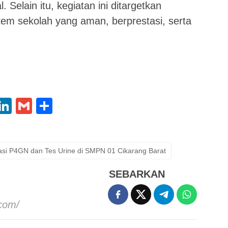
. Selain itu, kegiatan ini ditargetkan
m sekolah yang aman, berprestasi, serta
App
oo
X
LinkedIn
Gmail
Share
l
asi P4GN dan Tes Urine di SMPN 01 Cikarang Barat
SEBARKAN
.com/