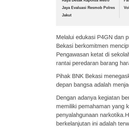
Raya Desak Kapolda Metro
Fa
Jaya Evaluasi Resmob Polres
Vol
Jakut
Melalui edukasi P4GN dan p
Bekasi berkomitmen mencipt
Pengawasan ketat di sekola
rantai peredaran barang har
Pihak BNK Bekasi menegaska
depan bangsa adalah menjaga
Dengan adanya kegiatan berk
memiliki pemahaman yang k
penyalahgunaan narkotika.Ha
berkelanjutan ini adalah te