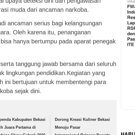
ai upaya deteksi dini dan pengawasan
ustus
FW
rasi muda dari ancaman narkoba.
Ind
Re
Lap
jadi ancaman serius bagi kelangsungan
RS
ara. Oleh karena itu, penanganan
de
Pas
ak bisa hanya bertumpu pada aparat penegak
ITE
i serta tanggung jawab bersama dari seluruh
uk lingkungan pendidikan.Kegiatan yang
h ini bertujuan untuk membentengi para
koba sejak dini.
penda Kabupaten Bekasi
Dorong Kreasi Kuliner Bekasi
ih Juara Pertama di
Menuju Pasar
HARI