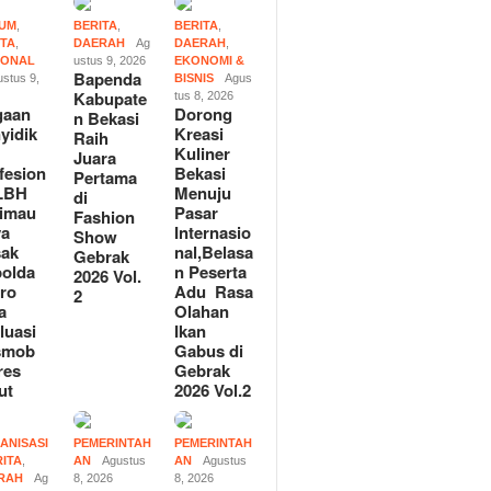
UM
,
BERITA
,
BERITA
,
ITA
,
DAERAH
Ag
DAERAH
,
IONAL
ustus 9, 2026
EKONOMI &
Bapenda
stus 9,
BISNIS
Agus
Kabupate
tus 8, 2026
gaan
Dorong
n Bekasi
yidik
Kreasi
Raih
Kuliner
Juara
fesion
Bekasi
Pertama
 LBH
Menuju
di
imau
Pasar
Fashion
ya
Internasio
Show
sak
nal,Belasa
Gebrak
olda
n Peserta
2026 Vol.
ro
Adu Rasa
2
a
Olahan
luasi
Ikan
smob
Gabus di
res
Gebrak
ut
2026 Vol.2
ANISASI
PEMERINTAH
PEMERINTAH
RITA
,
AN
Agustus
AN
Agustus
RAH
Ag
8, 2026
8, 2026