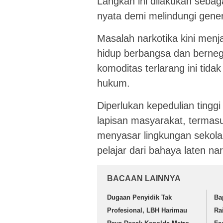
Langkah ini dilakukan sebag
nyata demi melindungi gene
Masalah narkotika kini men
hidup berbangsa dan berneg
komoditas terlarang ini tid
hukum.
Diperlukan kepedulian tingg
lapisan masyarakat, termas
menyasar lingkungan sekola
pelajar dari bahaya laten nar
BACAAN LAINNYA
Dugaan Penyidik Tak
Ba
Profesional, LBH Harimau
Ra