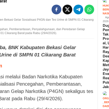
arat
HUK
BER
NAS
Agu
2026
Du
Pen
cegahan, Pemberantasan, Penyalahgunaan, dan Peredaran Gelap
Tak
 01 Cikarang Barat pada Rabu (29/4/2026).
Pro
al,
Har
ba, BNK Kabupaten Bekasi Gelar
Ra
Urine di SMPN 01 Cikarang Barat
De
Kap
Met
m
Jay
Eva
i melalui Badan Narkotika Kabupaten
Re
Pol
ialisasi Pencegahan, Pemberantasan,
Jak
ran Gelap Narkotika (P4GN) sekaligus tes
Barat pada Rabu (29/4/2026).
ORG
,
BE
DAE