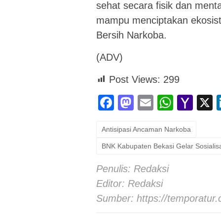
sehat secara fisik dan mental
mampu menciptakan ekosiste
Bersih Narkoba.
(ADV)
Post Views:
299
Facebook
Mastodon
Email
Whats
Yah
Mai
Antisipasi Ancaman Narkoba
BNK Kabupaten Bekasi Gelar Sosialis
Penulis: Redaksi
Editor: Redaksi
Sumber:
https://temporatur