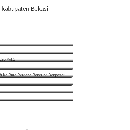
 Polres Jakut
 Gabus di Gebrak 2026 Vol.2
, Garuda Indonesia Buka Rute
adol
n Penyimpangan