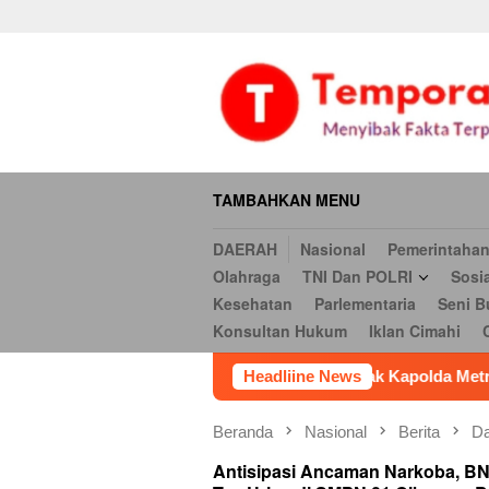
Daerah
Nasional
Pemerintahan
Hukum & Kriminal
Ekonomi
Loncat
serbi
Pendidikan
Opini
Religi
Internasional
Kesehatan
ke
Hukum
Iklan Cimahi
Cookie Policy
Iklan
Iklan
konten
TAMBAHKAN MENU
DAERAH
Nasional
Pemerintaha
Olahraga
TNI Dan POLRI
Sosi
Kesehatan
Parlementaria
Seni B
Konsultan Hukum
Iklan Cimahi
fesional, LBH Harimau Raya Desak Kapolda Metro Jaya Evaluas
Headliine News
Beranda
Nasional
Berita
Da
Antisipasi Ancaman Narkoba, BN