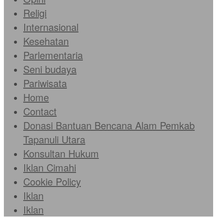
Religi
Internasional
Kesehatan
Parlementaria
Seni budaya
Pariwisata
Home
Contact
Donasi Bantuan Bencana Alam Pemkab
Tapanuli Utara
Konsultan Hukum
Iklan Cimahi
Cookie Policy
Iklan
Iklan