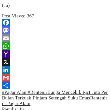
(Ju)
Post Views:
367
Facebook
Mastodon
Email
WhatsApp
Yahoo
Mail
X
LinkedIn
Gmail
#Pagar Alam
#Rentenir
Bunga Mencekik Rp1 Juta Per
Share
Bulan Terkuak!
Pinjam Setengah Suku Emas
Rentenir
di Pagar Alam
Penulis: Ju