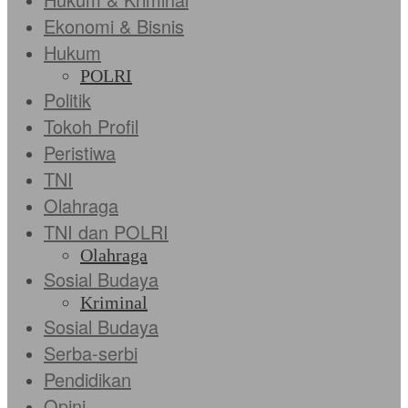
Ekonomi & Bisnis
Hukum
POLRI
Politik
Tokoh Profil
Peristiwa
TNI
Olahraga
TNI dan POLRI
Olahraga
Sosial Budaya
Kriminal
Sosial Budaya
Serba-serbi
Pendidikan
Opini