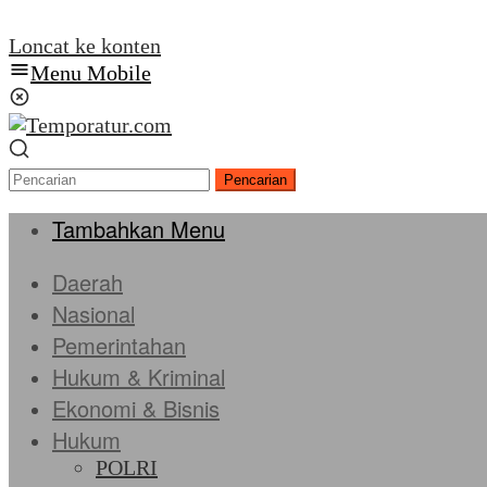
Loncat ke konten
Menu Mobile
Pencarian
Tambahkan Menu
Daerah
Nasional
Pemerintahan
Hukum & Kriminal
Ekonomi & Bisnis
Hukum
POLRI