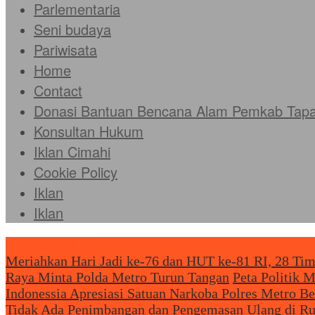
Parlementaria
Seni budaya
Pariwisata
Home
Contact
Donasi Bantuan Bencana Alam Pemkab Tapan
Konsultan Hukum
Iklan Cimahi
Cookie Policy
Iklan
Iklan
Headliine News
Meriahkan Hari Jadi ke-76 dan HUT ke-81 RI, 28 Tim
Raya Minta Polda Metro Turun Tangan
Peta Politik 
Indonessia Apresiasi Satuan Narkoba Polres Metro 
Tidak Ada Penimbangan dan Pengemasan Ulang di R