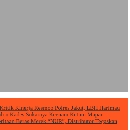
Kritik Kinerja Resmob Polres Jakut, LBH Harimau
Calon Kades Sukaraya Keenam
Ketum Mapan
eritaan Beras Merek “NUR”, Distributor Tegaskan