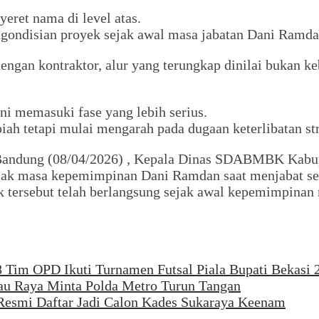
eret nama di level atas.
ondisian proyek sejak awal masa jabatan Dani Ramdan
dengan kontraktor, alur yang terungkap dinilai buka
ni memasuki fase yang lebih serius.
iah tetapi mulai mengarah pada dugaan keterlibatan st
r Bandung (08/04/2026) , Kepala Dinas SDABMBK Kabu
sejak masa kepemimpinan Dani Ramdan saat menjabat seb
tik tersebut telah berlangsung sejak awal kepemimpinan
8 Tim OPD Ikuti Turnamen Futsal Piala Bupati Bekasi 
mau Raya Minta Polda Metro Turun Tangan
 Resmi Daftar Jadi Calon Kades Sukaraya Keenam