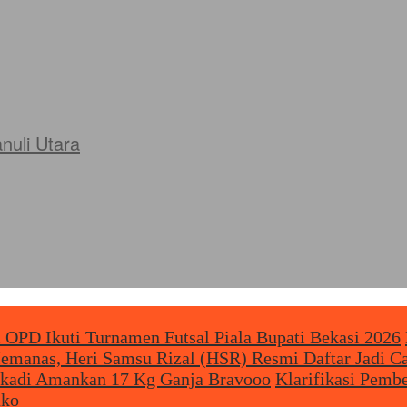
uli Utara
 OPD Ikuti Turnamen Futsal Piala Bupati Bekasi 2026
Memanas, Heri Samsu Rizal (HSR) Resmi Daftar Jadi 
Bekadi Amankan 17 Kg Ganja Bravooo
Klarifikasi Pemb
uko