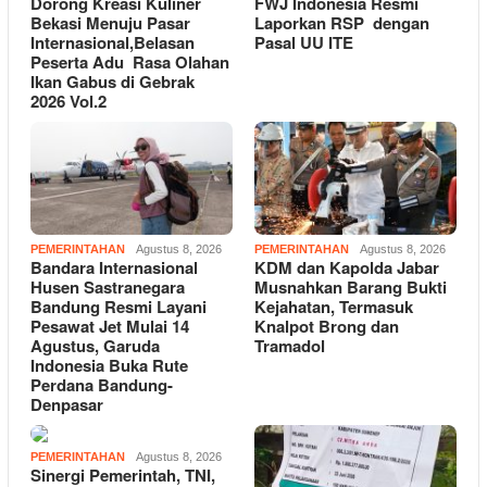
Dorong Kreasi Kuliner
FWJ Indonesia Resmi
Bekasi Menuju Pasar
Laporkan RSP dengan
Internasional,Belasan
Pasal UU ITE
Peserta Adu Rasa Olahan
Ikan Gabus di Gebrak
2026 Vol.2
PEMERINTAHAN
Agustus 8, 2026
PEMERINTAHAN
Agustus 8, 2026
Bandara Internasional
KDM dan Kapolda Jabar
Husen Sastranegara
Musnahkan Barang Bukti
Bandung Resmi Layani
Kejahatan, Termasuk
Pesawat Jet Mulai 14
Knalpot Brong dan
Agustus, Garuda
Tramadol
Indonesia Buka Rute
Perdana Bandung-
Denpasar
PEMERINTAHAN
Agustus 8, 2026
Sinergi Pemerintah, TNI,