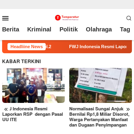
Loncat
Menu
ke
Mobile
Berita
Kriminal
Politik
Olahraga
Tag 
konten
i Laporkan RSP dengan Pasal UU ITE
Headliine News
Normalisasi Sung
KABAR TERKINI
«
»
Normalisasi Sungai Anjuk
Bernilai Rp1,8 Miliar Disorot,
Warga Pertanyakan Manfaat
dan Dugaan Penyimpangan
RSUD Tarutung Evaluasi
Kinerja, Dorong Inovasi dan