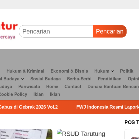
 & Bisnis
Hukum
Politik
Tokoh Profil
Peristiwa
TNI
Olahr
Parlementaria
Seni budaya
Pariwisata
Home
Contact
Dona
Pencarian
n
Hukum & Kriminal
Ekonomi & Bisnis
Hukum
Politik
al Budaya
Sosial Budaya
Serba-Serbi
Pendidikan
Opin
udaya
Pariwisata
Home
Contact
Donasi Bantuan Bencan
Cookie Policy
Iklan
Iklan
FWJ Indonesia Resmi Laporkan RSP dengan Pasal UU I
POS 