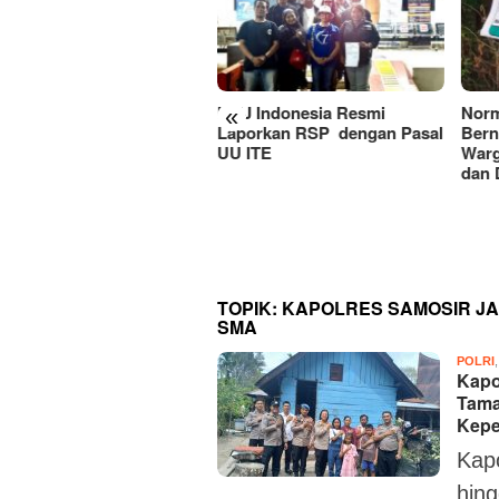
J Indonesia Resmi
Normalisasi Sungai Anjuk
«
porkan RSP dengan Pasal
Bernilai Rp1,8 Miliar Disorot,
 ITE
Warga Pertanyakan Manfaat
dan Dugaan Penyimpangan
RSUD
Kine
Perc
Pela
TOPIK:
KAPOLRES SAMOSIR JA
SMA
POLRI
Kapo
Tama
Kepe
Kap
hin