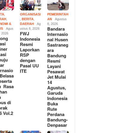
ITA
,
ORGANISASI
PEMERINTAH
RAH
,
,
BERITA
,
AN
Agustus
NOMI &
DAERAH
Ag
8, 2026
Bandara
IS
Agus
ustus 8, 2026
ndonesia Resmi
Normalisasi Sungai Anjuk
FWJ
Internasio
, 2026
kan RSP dengan Pasal
Bernilai Rp1,8 Miliar Disorot,
rong
Indonesia
nal Husen
E
Warga Pertanyakan Manfaat
asi
Resmi
Sastraneg
dan Dugaan Penyimpangan
iner
Laporkan
RSUD Ta
ara
asi
RSP
Kinerja
Bandung
nuju
dengan
Percep
Resmi
ar
Pasal UU
Pelayan
Layani
ernasio
ITE
Pesawat
,Belasa
Jet Mulai
eserta
14
u Rasa
Agustus,
han
Garuda
n
Indonesia
us di
Buka
rak
Rute
6 Vol.2
Perdana
Bandung-
Denpasar