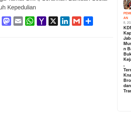
uh Kepedulian
PEM
Facebook
Mastodon
Email
WhatsApp
Yahoo
X
LinkedIn
Gmail
Share
AN
8, 2
KD
Mail
Kap
Jab
Mu
n B
Buk
Kej
,
Ter
Kna
Br
da
Tra