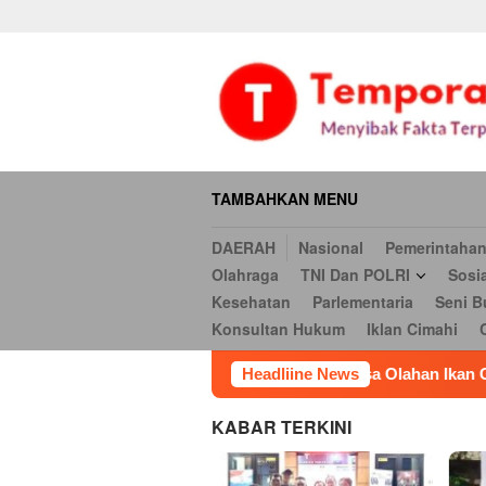
Daerah
Nasional
Pemerintahan
Hukum & Kriminal
Ekonomi
Loncat
serbi
Pendidikan
Opini
Religi
Internasional
Kesehatan
ke
Hukum
Iklan Cimahi
Cookie Policy
Iklan
Iklan
konten
TAMBAHKAN MENU
DAERAH
Nasional
Pemerintaha
Olahraga
TNI Dan POLRI
Sosi
Kesehatan
Parlementaria
Seni B
Konsultan Hukum
Iklan Cimahi
san Peserta Adu Rasa Olahan Ikan Gabus di Gebrak 2026 Vol.2
Headliine News
KABAR TERKINI