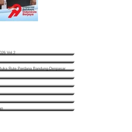
 Gabus di Gebrak 2026 Vol.2
, Garuda Indonesia Buka Rute
adol
n Penyimpangan
Polisi Turun Tangan