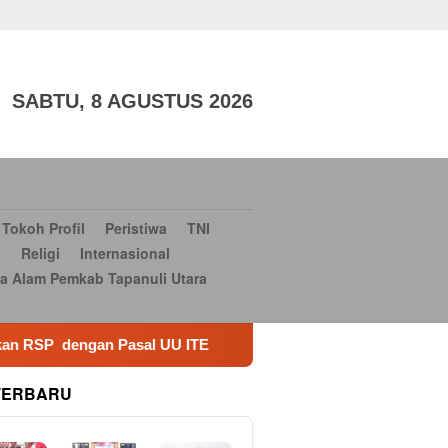
aga
TNI dan POLRI
Sosial Budaya
Sosial Budaya
Serba-
si Bantuan Bencana Alam Pemkab Tapanuli Utara
Konsultan
SABTU, 8 AGUSTUS 2026
Tokoh Profil
Peristiwa
TNI
i
Religi
Internasional
a Alam Pemkab Tapanuli Utara
TE
Normalisasi Sungai Anjuk Bernilai Rp1,8 Miliar Dis
TERBARU