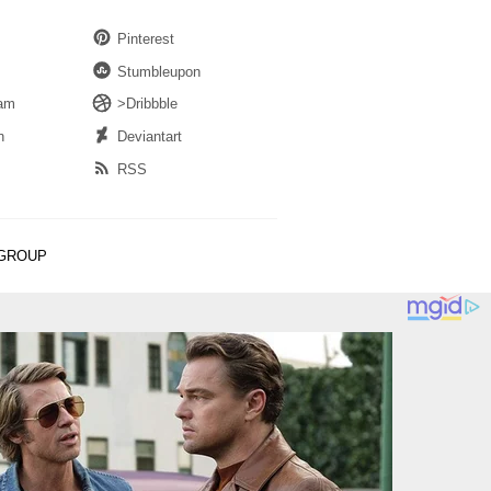
Pinterest
Stumbleupon
ram
>Dribbble
n
Deviantart
RSS
 GROUP