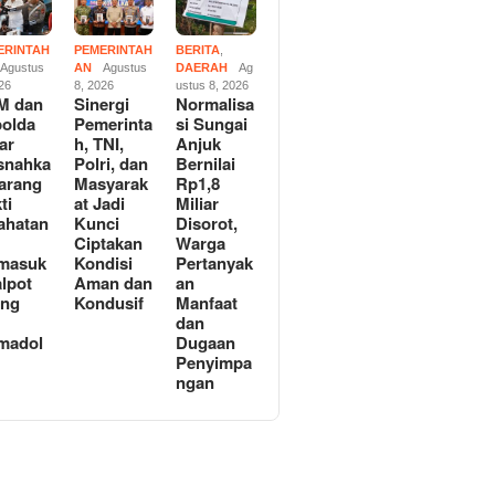
ERINTAH
PEMERINTAH
BERITA
,
Agustus
AN
Agustus
DAERAH
Ag
026
8, 2026
ustus 8, 2026
M dan
Sinergi
Normalisa
olda
Pemerinta
si Sungai
ar
h, TNI,
Anjuk
snahka
Polri, dan
Bernilai
arang
Masyarak
Rp1,8
ti
at Jadi
Miliar
ahatan
Kunci
Disorot,
Ciptakan
Warga
masuk
Kondisi
Pertanyak
lpot
Aman dan
an
ong
Kondusif
Manfaat
n
dan
madol
Dugaan
Penyimpa
ngan