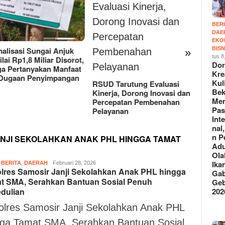
BER
DAE
EKO
BISN
Dorong Kreasi Kuliner
FWJ I
»
tus 8
Bekasi Menuju Pasar
Lapor
Do
Internasional,Belasan
UU IT
Kre
Peserta Adu Rasa Olahan
Kul
 Tarutung Evaluasi
Ikan Gabus di Gebrak 2026
Bek
rja, Dorong Inovasi dan
Vol.2
Me
epatan Pembenahan
Pas
yanan
Int
nal
n P
NJI SEKOLAHKAN ANAK PHL HINGGA TAMAT
Ad
Ola
Ika
,
BERITA
,
DAERAH
Suryo
Februari 28, 2026
lres Samosir Janji Sekolahkan Anak PHL hingga
Gab
S
t SMA, Serahkan Bantuan Sosial Penuh
Geb
202
dulian
olres Samosir Janji Sekolahkan Anak PHL
gga Tamat SMA, Serahkan Bantuan Sosial