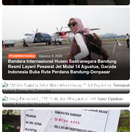
PEMERINTAHAN
Agustus 8, 2026
Bandara Internasional Husen Sastranegara Bandung
Resmi Layani Pesawat Jet Mulai 14 Agustus, Garuda
Indonesia Buka Rute Perdana Bandung-Denpasar
PEMERINTAHAN
Agustus 8, 2026
KDM dan Kapolda Jabar Musnahkan Barang Bukti
Kejahatan, Termasuk Knalpot Brong dan Tramadol
PEMERINTAHAN
Agustus 8, 2026
Sinergi Pemerintah, TNI, Polri, dan Masyarakat Jadi
Kunci Ciptakan Kondisi Aman dan Kondusif