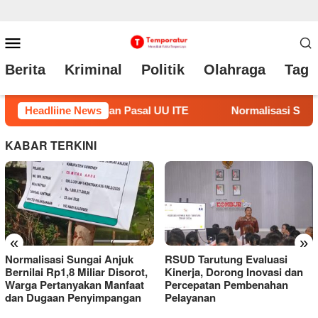
Loncat
Menu
ke
Mobile
Berita
Kriminal
Politik
Olahraga
Tag 
konten
asi Sungai Anjuk Bernilai Rp1,8 Miliar Disorot, Warga Pertan
Headliine News
KABAR TERKINI
«
»
Normalisasi Sungai Anjuk
RSUD Tarutung Evaluasi
Bernilai Rp1,8 Miliar Disorot,
Kinerja, Dorong Inovasi dan
Warga Pertanyakan Manfaat
Percepatan Pembenahan
dan Dugaan Penyimpangan
Pelayanan