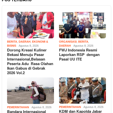
BERITA
,
DAERAH
,
EKONOMI &
ORGANISASI
,
BERITA
,
BISNIS
Agustus 8, 2026
DAERAH
Agustus 8, 2026
Dorong Kreasi Kuliner
FWJ Indonesia Resmi
Bekasi Menuju Pasar
Laporkan RSP dengan
Internasional,Belasan
Pasal UU ITE
Peserta Adu Rasa Olahan
Ikan Gabus di Gebrak
2026 Vol.2
PEMERINTAHAN
Agustus 8, 2026
PEMERINTAHAN
Agustus 8, 2026
KDM dan Kapolda Jabar
Bandara Internasional