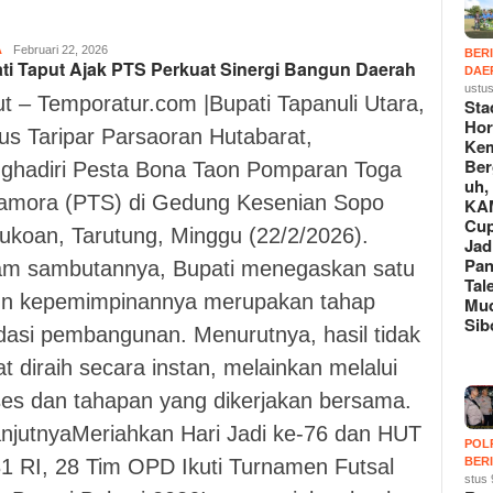
A
Suryo
Februari 22, 2026
BER
ti Taput Ajak PTS Perkuat Sinergi Bangun Daerah
Sudharmo
DAE
ustu
t – Temporatur.com |Bupati Tapanuli Utara,
Sta
Hor
us Taripar Parsaoran Hutabarat,
Kem
Be
ghadiri Pesta Bona Taon Pomparan Toga
uh,
amora (PTS) di Gedung Kesenian Sopo
KA
Cup
ukoan, Tarutung, Minggu (22/2/2026).
Jad
Pa
am sambutannya, Bupati menegaskan satu
Tal
un kepemimpinannya merupakan tahap
Mu
Sib
dasi pembangunan. Menurutnya, hasil tidak
t diraih secara instan, melainkan melalui
ses dan tahapan yang dikerjakan bersama.
anjutnyaMeriahkan Hari Jadi ke-76 dan HUT
POL
1 RI, 28 Tim OPD Ikuti Turnamen Futsal
BER
stus 