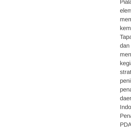
Pial
ele
mem
kem
Tapa
dan 
men
kegi
stra
peni
pen
dae
Indo
Pen
PDA