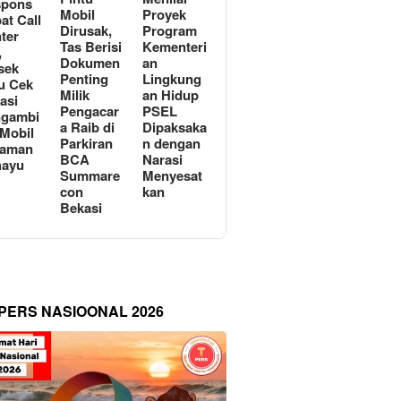
spons
Mobil
Proyek
at Call
Dirusak,
Program
ter
Tas Berisi
Kementeri
,
Dokumen
an
sek
Penting
Lingkung
u Cek
Milik
an Hidup
asi
Pengacar
PSEL
ngambi
a Raib di
Dipaksaka
 Mobil
Parkiran
n dengan
Taman
BCA
Narasi
hayu
Summare
Menyesat
con
kan
Bekasi
 PERS NASIOONAL 2026