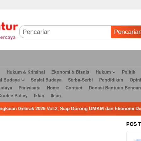
 & Bisnis
Hukum
Politik
Tokoh Profil
Peristiwa
TNI
Olahr
Parlementaria
Seni budaya
Pariwisata
Home
Contact
Dona
Pencaria
n
Hukum & Kriminal
Ekonomi & Bisnis
Hukum
Politik
al Budaya
Sosial Budaya
Serba-Serbi
Pendidikan
Opin
udaya
Pariwisata
Home
Contact
Donasi Bantuan Bencan
Cookie Policy
Iklan
Iklan
2, Siap Dorong UMKM dan Ekonomi Digital Bekasi
Respo
POS 