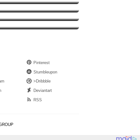
i Menyesatkan
 Polres Jakut
Pinterest
Stumbleupon
ram
>Dribbble
n
Deviantart
RSS
 GROUP