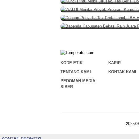
WALHI Menilai Proyek Program 
HUKUM
,
BERITA
,
NASIONAL
Agustus 9
Dugaan Penyidik Tak Profesiona
BERITA
,
DAERAH
Agustus 9, 2026
Bapenda Kabupaten Bekasi Raih 
KODE ETIK
KARIR
TENTANG KAMI
KONTAK KAMI
PEDOMAN MEDIA
SIBER
2025©