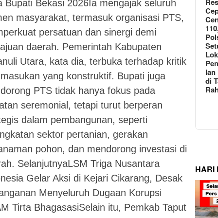
Re
a Bupati Bekasi 2026Ia mengajak seluruh
Cep
men masyarakat, termasuk organisasi PTS,
Cen
110
perkuat persatuan dan sinergi demi
Pol
Set
ajuan daerah. Pemerintah Kabupaten
Lok
nuli Utara, kata dia, terbuka terhadap kritik
Pe
lan
masukan yang konstruktif. Bupati juga
di 
Ra
dorong PTS tidak hanya fokus pada
atan seremonial, tetapi turut berperan
tegis dalam pembangunan, seperti
ngkatan sektor pertanian, gerakan
anaman pohon, dan mendorong investasi di
rah. SelanjutnyaLSM Triga Nusantara
HARI
nesia Gelar Aksi di Kejari Cikarang, Desak
anganan Menyeluruh Dugaan Korupsi
M Tirta BhagasasiSelain itu, Pemkab Taput