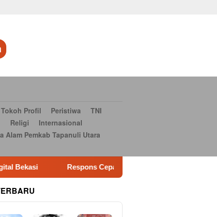
aga
TNI dan POLRI
Sosial Budaya
Sosial Budaya
Serba-
si Bantuan Bencana Alam Pemkab Tapanuli Utara
Konsultan
n
Tokoh Profil
Peristiwa
TNI
i
Religi
Internasional
a Alam Pemkab Tapanuli Utara
ns Cepat Call Center 110, Polsek Setu Cek Lokasi Pengambilan
TERBARU