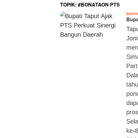
TOPIK:
#BONATAON PTS
BERIT
Bupa
Tapu
Joni
men
Sim
Part
Dal
tah
pon
dapa
pro
Sel
ke-8