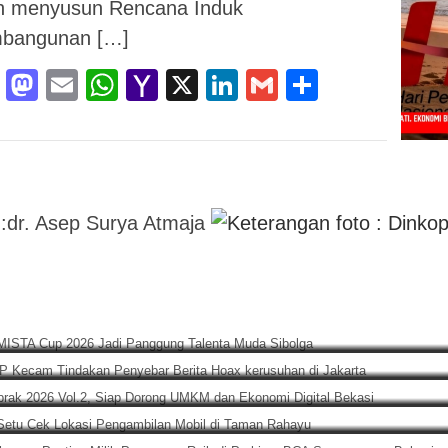
ah menyusun Rencana Induk
bangunan […]
Facebook
Mastodon
Email
WhatsApp
Yahoo
X
LinkedIn
Gmail
Share
Mail
ruh, KAMISTA Cup 2026 Jadi Panggung Talenta Muda Sibolga
asi, JMP Kecam Tindakan Penyebar Berita Hoax kerusuhan di Ja
ian Gebrak 2026 Vol.2, Siap Dorong UMKM dan Ekonomi Digital
Polsek Setu Cek Lokasi Pengambilan Mobil di Taman Rahayu
Berisi Dokumen Penting Milik Pengacara Raib di Parkiran BCA 