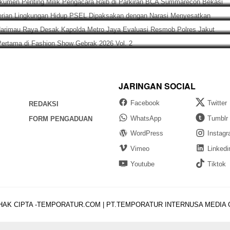
Kementerian Lingkungan Hidup PSEL Dipaksakan dengan Naras
, 2026
l, LBH Harimau Raya Desak Kapolda Metro Jaya Evaluasi Resmob
Juara Pertama di Fashion Show Gebrak 2026 Vol. 2
JARINGAN SOCIAL
Facebook
Twitter
REDAKSI
WhatsApp
Tumblr
FORM PENGADUAN
WordPress
Instag
Vimeo
Linkedi
Youtube
Tiktok
HAK CIPTA -TEMPORATUR.COM | PT.TEMPORATUR INTERNUSA MEDIA