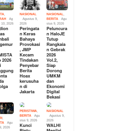
ITA
,
NASIONAL
NASIONAL
,
RAH
Ag
Agustus 9,
BERITA
Agu
s 10, 2026
2026
stus 9, 2026
dion
Peringata
Peluncura
as
n Keras
n HaloJE
bali
Bahaya
Tutup
rgemur
Provokasi
Rangkaia
, JMP
n Gebrak
MISTA
Kecam
2026
 2026
Tindakan
Vol.2,
i
Penyebar
Siap
nggung
Berita
Dorong
enta
Hoax
UMKM
da
kerusuha
dan
olga
n di
Ekonomi
Jakarta
Digital
Bekasi
PERISTIWA
,
NASIONAL
BERITA
Agu
Agustus 9,
RI
,
stus 9, 2026
2026
ITA
Agu
Kunci
WALHI
9, 2026
Pintu
Menilai