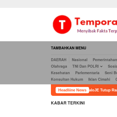
Daerah
Nasional
Pemerintahan
Hukum & Kriminal
Ekonomi
Loncat
serbi
Pendidikan
Opini
Religi
Internasional
Kesehatan
ke
Hukum
Iklan Cimahi
Cookie Policy
Iklan
Iklan
konten
TAMBAHKAN MENU
DAERAH
Nasional
Pemerintaha
Olahraga
TNI Dan POLRI
Sosi
Kesehatan
Parlementaria
Seni B
Konsultan Hukum
Iklan Cimahi
a
Peluncuran HaloJE Tutup Rangkaian Gebrak 2026 Vol.
Headliine News
KABAR TERKINI