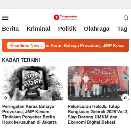
Loncat
Menu
ke
Mobile
Berita
Kriminal
Politik
Olahraga
Tag 
konten
JMP Kecam Tindakan Penyebar Berita Hoax kerusuhan di Jakarta
Headliine News
KABAR TERKINI
«
»
Peluncuran HaloJE Tutup
Respons Cepat Call Center
Rangkaian Gebrak 2026 Vol.2,
110, Polsek Setu Cek Lokasi
Siap Dorong UMKM dan
Pengambilan Mobil di Taman
Ekonomi Digital Bekasi
Rahayu