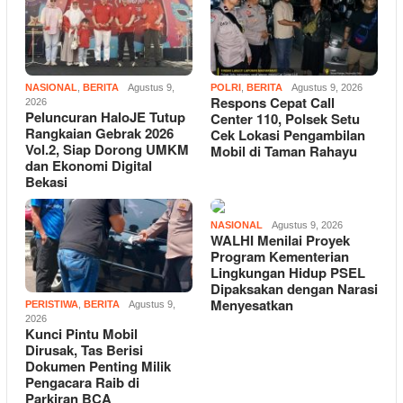
NASIONAL
,
BERITA
Agustus 9,
POLRI
,
BERITA
Agustus 9, 2026
Respons Cepat Call
2026
Peluncuran HaloJE Tutup
Center 110, Polsek Setu
Rangkaian Gebrak 2026
Cek Lokasi Pengambilan
Vol.2, Siap Dorong UMKM
Mobil di Taman Rahayu
dan Ekonomi Digital
Bekasi
NASIONAL
Agustus 9, 2026
WALHI Menilai Proyek
Program Kementerian
Lingkungan Hidup PSEL
Dipaksakan dengan Narasi
Menyesatkan
PERISTIWA
,
BERITA
Agustus 9,
2026
Kunci Pintu Mobil
Dirusak, Tas Berisi
Dokumen Penting Milik
Pengacara Raib di
Parkiran BCA