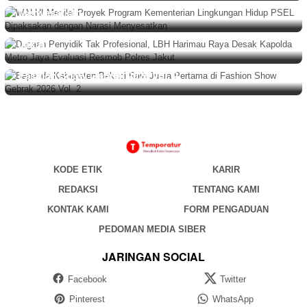
HUKUM
,
BERITA
,
NASIONAL
Agustus 9, 2026
Menyesatkan
Dugaan Penyidik Tak Profesional, LBH Harimau Raya
Desak Kapolda Metro Jaya Evaluasi Resmob Polres
Jakut
BERITA
,
DAERAH
Agustus 9, 2026
Bapenda Kabupaten Bekasi Raih Juara Pertama di
Fashion Show Gebrak 2026 Vol. 2
KODE ETIK
KARIR
REDAKSI
TENTANG KAMI
KONTAK KAMI
FORM PENGADUAN
PEDOMAN MEDIA SIBER
JARINGAN SOCIAL
Facebook
Twitter
Pinterest
WhatsApp