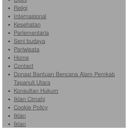
Religi
Internasional
Kesehatan
Parlementaria
Seni budaya
Pariwisata
Home
Contact
Donasi Bantuan Bencana Alam Pemkab
Tapanuli Utara
Konsultan Hukum
Iklan Cimahi
Cookie Policy
Iklan
Iklan