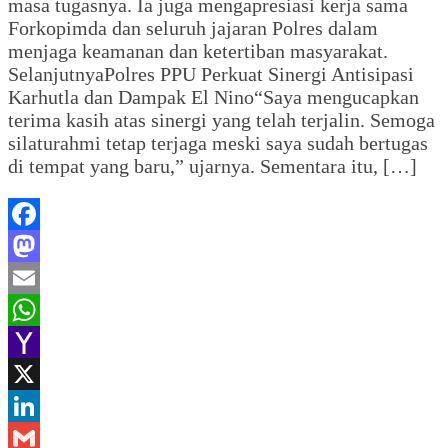
masa tugasnya. Ia juga mengapresiasi kerja sama
Forkopimda dan seluruh jajaran Polres dalam
menjaga keamanan dan ketertiban masyarakat.
SelanjutnyaPolres PPU Perkuat Sinergi Antisipasi
Karhutla dan Dampak El Nino“Saya mengucapkan
terima kasih atas sinergi yang telah terjalin. Semoga
silaturahmi tetap terjaga meski saya sudah bertugas
di tempat yang baru,” ujarnya. Sementara itu, […]
Facebook
Mastodon
Email
WhatsApp
Yahoo
Mail
X
LinkedIn