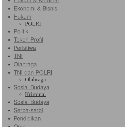
Ekonomi & Bisnis
Hukum
POLRI
Politik
Tokoh Profil
Peristiwa
TNI
Olahraga
TNI dan POLRI
Olahraga
Sosial Budaya
Kriminal
Sosial Budaya
Serba-serbi
Pendidikan
Opini