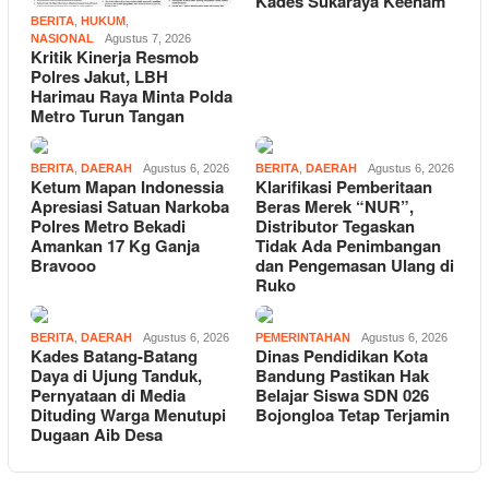
Kades Sukaraya Keenam
BERITA
,
HUKUM
,
NASIONAL
Agustus 7, 2026
Kritik Kinerja Resmob
Polres Jakut, LBH
Harimau Raya Minta Polda
Metro Turun Tangan
BERITA
,
DAERAH
Agustus 6, 2026
BERITA
,
DAERAH
Agustus 6, 2026
Ketum Mapan Indonessia
Klarifikasi Pemberitaan
Apresiasi Satuan Narkoba
Beras Merek “NUR”,
Polres Metro Bekadi
Distributor Tegaskan
Amankan 17 Kg Ganja
Tidak Ada Penimbangan
Bravooo
dan Pengemasan Ulang di
Ruko
BERITA
,
DAERAH
Agustus 6, 2026
PEMERINTAHAN
Agustus 6, 2026
Kades Batang-Batang
Dinas Pendidikan Kota
Daya di Ujung Tanduk,
Bandung Pastikan Hak
Pernyataan di Media
Belajar Siswa SDN 026
Dituding Warga Menutupi
Bojongloa Tetap Terjamin
Dugaan Aib Desa