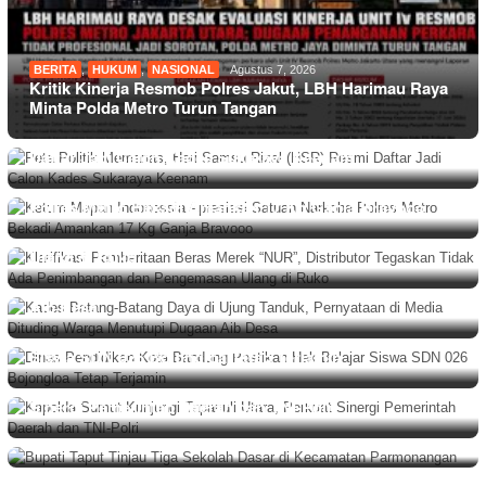
BERITA
,
HUKUM
,
NASIONAL
Agustus 7, 2026
Kritik Kinerja Resmob Polres Jakut, LBH Harimau Raya
Minta Polda Metro Turun Tangan
BERITA
,
DAERAH
Agustus 7, 2026
Peta Politik Memanas, Heri Samsu Rizal (HSR) Resmi
Daftar Jadi Calon Kades Sukaraya Keenam
BERITA
,
DAERAH
Agustus 6, 2026
Ketum Mapan Indonessia Apresiasi Satuan Narkoba
BERITA
,
DAERAH
Agustus 6, 2026
Polres Metro Bekadi Amankan 17 Kg Ganja Bravooo
Klarifikasi Pemberitaan Beras Merek “NUR”, Distributor
Tegaskan Tidak Ada Penimbangan dan Pengemasan
BERITA
,
DAERAH
Agustus 6, 2026
Ulang di Ruko
Kades Batang-Batang Daya di Ujung Tanduk,
Pernyataan di Media Dituding Warga Menutupi Dugaan
Aib Desa
PEMERINTAHAN
Agustus 6, 2026
Dinas Pendidikan Kota Bandung Pastikan Hak Belajar
Siswa SDN 026 Bojongloa Tetap Terjamin
BERITA
Agustus 6, 2026
Kapolda Sumut Kunjungi Tapanuli Utara, Perkuat
BERITA
Agustus 6, 2026
Sinergi Pemerintah Daerah dan TNI-Polri
Bupati Taput Tinjau Tiga Sekolah Dasar di Kecamatan
Parmonangan