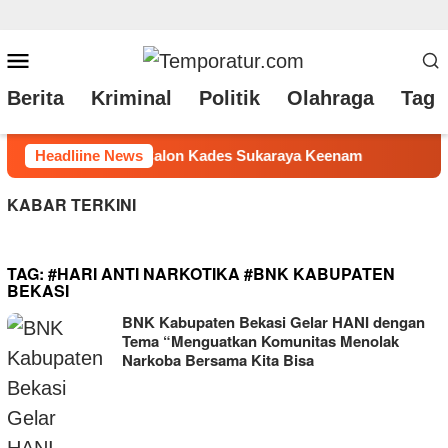
Loncat
Menu
ke
Mobile
Berita
Kriminal
Politik
Olahraga
Tag 
konten
am
Headliine News
Ketum Mapan Indonessia Apresiasi Satuan Narkoba 
KABAR TERKINI
TAG:
#HARI ANTI NARKOTIKA #BNK KABUPATEN
BEKASI
BNK Kabupaten Bekasi Gelar HANI dengan
Tema “Menguatkan Komunitas Menolak
Narkoba Bersama Kita Bisa