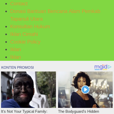
Contact
Donasi Bantuan Bencana Alam Pemkab
Tapanuli Utara
Konsultan Hukum
Iklan Cimahi
Cookie Policy
Iklan
Iklan