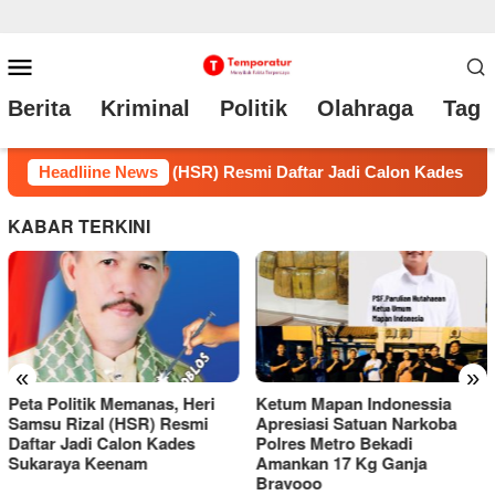
Loncat
Menu
ke
Mobile
Berita
Kriminal
Politik
Olahraga
Tag 
konten
alon Kades Sukaraya Keenam
Headliine News
Ketum Mapan Indonessia Apr
KABAR TERKINI
«
»
Ketum Mapan Indonessia
Klarifikasi Pemberitaan Beras
Apresiasi Satuan Narkoba
Merek “NUR”, Distributor
Polres Metro Bekadi
Tegaskan Tidak Ada
Amankan 17 Kg Ganja
Penimbangan dan
Bravooo
Pengemasan Ulang di Ruko