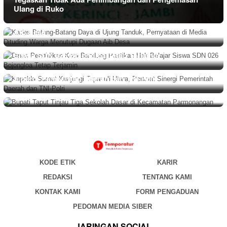
BERITA
,
DAERAH
Agustus 6, 2026
Ulang di Ruko
Kades Batang-Batang Daya di Ujung Tanduk,
Pernyataan di Media Dituding Warga Menutupi Dugaan
Aib Desa
PEMERINTAHAN
Agustus 6, 2026
Dinas Pendidikan Kota Bandung Pastikan Hak Belajar
Siswa SDN 026 Bojongloa Tetap Terjamin
BERITA
Agustus 6, 2026
Kapolda Sumut Kunjungi Tapanuli Utara, Perkuat
BERITA
Agustus 6, 2026
Sinergi Pemerintah Daerah dan TNI-Polri
Bupati Taput Tinjau Tiga Sekolah Dasar di Kecamatan
Parmonangan
KODE ETIK
KARIR
REDAKSI
TENTANG KAMI
KONTAK KAMI
FORM PENGADUAN
PEDOMAN MEDIA SIBER
JARINGAN SOCIAL