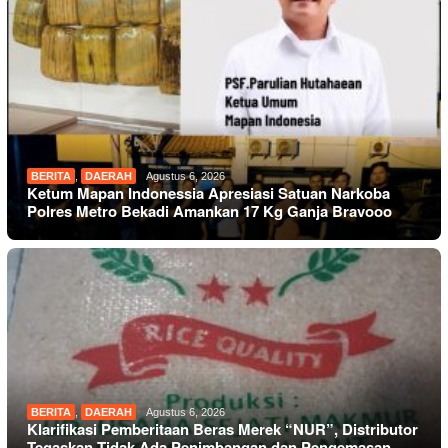
BERITA
,
DAERAH
Agustus 6, 2026
Ketum Mapan Indonessia Apresiasi Satuan Narkoba
Polres Metro Bekadi Amankan 17 Kg Ganja Bravooo
BERITA
,
DAERAH
Agustus 6, 2026
Klarifikasi Pemberitaan Beras Merek “NUR”, Distributor
Tegaskan Tidak Ada Penimbangan dan Pengemasan