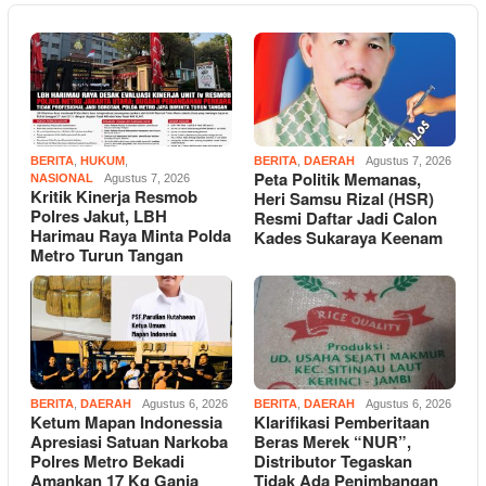
BERITA
,
HUKUM
,
BERITA
,
DAERAH
Agustus 7, 2026
Peta Politik Memanas,
NASIONAL
Agustus 7, 2026
Kritik Kinerja Resmob
Heri Samsu Rizal (HSR)
Polres Jakut, LBH
Resmi Daftar Jadi Calon
Harimau Raya Minta Polda
Kades Sukaraya Keenam
Metro Turun Tangan
BERITA
,
DAERAH
Agustus 6, 2026
BERITA
,
DAERAH
Agustus 6, 2026
Ketum Mapan Indonessia
Klarifikasi Pemberitaan
Apresiasi Satuan Narkoba
Beras Merek “NUR”,
Polres Metro Bekadi
Distributor Tegaskan
Amankan 17 Kg Ganja
Tidak Ada Penimbangan