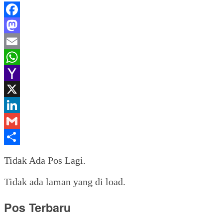
Facebook
Mastodon
Email
WhatsApp
Yahoo
Mail
X
LinkedIn
Gmail
Share
Tidak Ada Pos Lagi.
Tidak ada laman yang di load.
Pos Terbaru