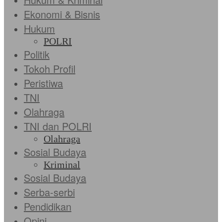
Ekonomi & Bisnis
Hukum
POLRI
Politik
Tokoh Profil
Peristiwa
TNI
Olahraga
TNI dan POLRI
Olahraga
Sosial Budaya
Kriminal
Sosial Budaya
Serba-serbi
Pendidikan
Opini