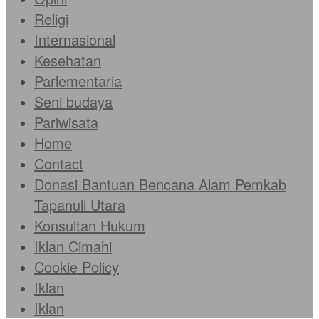
Religi
Internasional
Kesehatan
Parlementaria
Seni budaya
Pariwisata
Home
Contact
Donasi Bantuan Bencana Alam Pemkab
Tapanuli Utara
Konsultan Hukum
Iklan Cimahi
Cookie Policy
Iklan
Iklan