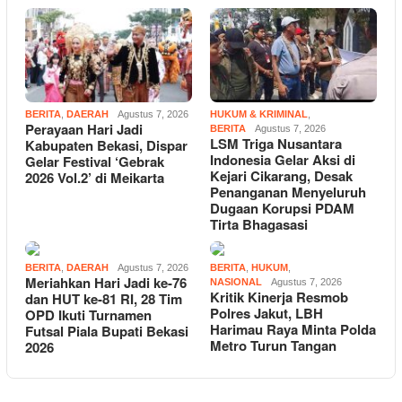
BERITA
,
DAERAH
Agustus 7, 2026
HUKUM & KRIMINAL
,
Perayaan Hari Jadi
BERITA
Agustus 7, 2026
LSM Triga Nusantara
Kabupaten Bekasi, Dispar
Indonesia Gelar Aksi di
Gelar Festival ‘Gebrak
Kejari Cikarang, Desak
2026 Vol.2’ di Meikarta
Penanganan Menyeluruh
Dugaan Korupsi PDAM
Tirta Bhagasasi
BERITA
,
DAERAH
Agustus 7, 2026
BERITA
,
HUKUM
,
Meriahkan Hari Jadi ke-76
NASIONAL
Agustus 7, 2026
Kritik Kinerja Resmob
dan HUT ke-81 RI, 28 Tim
Polres Jakut, LBH
OPD Ikuti Turnamen
Harimau Raya Minta Polda
Futsal Piala Bupati Bekasi
Metro Turun Tangan
2026