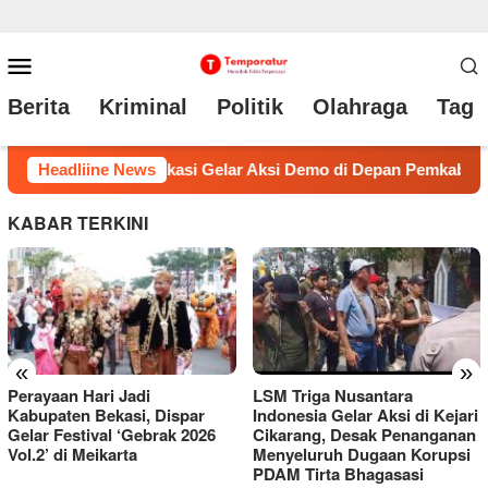
Loncat
Menu
ke
Mobile
Berita
Kriminal
Politik
Olahraga
Tag 
konten
kab
Headliine News
Perayaan Hari Jadi Kabupaten Bekasi, Dispar Gelar Fe
KABAR TERKINI
«
»
Perayaan Hari Jadi
LSM Triga Nusantara
Kabupaten Bekasi, Dispar
Indonesia Gelar Aksi di Kejari
Gelar Festival ‘Gebrak 2026
Cikarang, Desak Penanganan
Vol.2’ di Meikarta
Menyeluruh Dugaan Korupsi
PDAM Tirta Bhagasasi