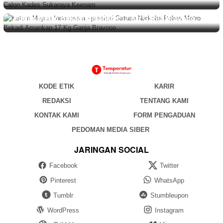
BERITA
,
DAERAH
Agustus 6, 2026
Ketum Mapan Indonessia Apresiasi Satuan Narkoba
Polres Metro Bekadi Amankan 17 Kg Ganja Bravooo
KODE ETIK
KARIR
REDAKSI
TENTANG KAMI
KONTAK KAMI
FORM PENGADUAN
PEDOMAN MEDIA SIBER
JARINGAN SOCIAL
Facebook
Twitter
Pinterest
WhatsApp
Tumblr
Stumbleupon
WordPress
Instagram