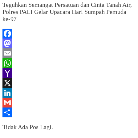
Teguhkan Semangat Persatuan dan Cinta Tanah Air,
Polres PALI Gelar Upacara Hari Sumpah Pemuda
ke-97
Facebook
Mastodon
Email
WhatsApp
Yahoo
Mail
X
LinkedIn
Gmail
Share
Tidak Ada Pos Lagi.