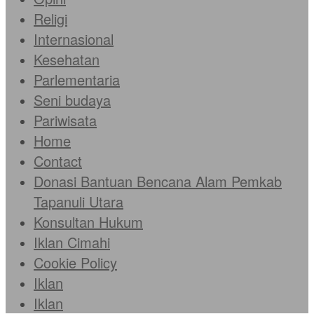
Religi
Internasional
Kesehatan
Parlementaria
Seni budaya
Pariwisata
Home
Contact
Donasi Bantuan Bencana Alam Pemkab
Tapanuli Utara
Konsultan Hukum
Iklan Cimahi
Cookie Policy
Iklan
Iklan