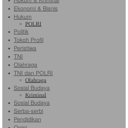
Ekonomi & Bisnis
Hukum
POLRI
Politik
Tokoh Profil
Peristiwa
TNI
Olahraga
TNI dan POLRI
Olahraga
Sosial Budaya
Kriminal
Sosial Budaya
Serba-serbi
Pendidikan
Opini