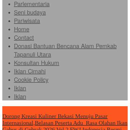
Parlementaria
Seni budaya
Pariwisata
Home
Contact
Donasi Bantuan Bencana Alam Pemkab
Tapanuli Utara
Konsultan Hukum
Iklan Cimahi
Cookie Policy
Iklan
Iklan
Headliine News
Dorong Kreasi Kuliner Bekasi Menuju Pasar
Internasional,Belasan Peserta Adu Rasa Olahan Ikan
Gabus di Gebrak 2026 Vol.2
FWJ Indonesia Resmi