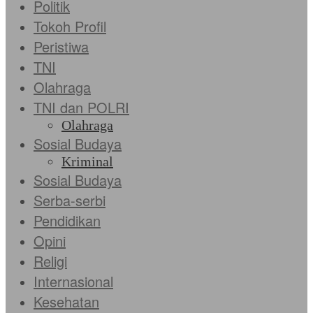
Politik
Tokoh Profil
Peristiwa
TNI
Olahraga
TNI dan POLRI
Olahraga
Sosial Budaya
Kriminal
Sosial Budaya
Serba-serbi
Pendidikan
Opini
Religi
Internasional
Kesehatan