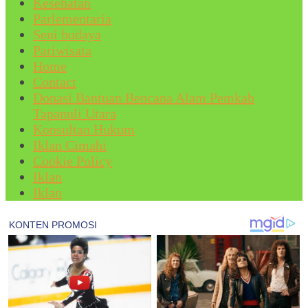
Kesehatan
Parlementaria
Seni budaya
Pariwisata
Home
Contact
Donasi Bantuan Bencana Alam Pemkab
Tapanuli Utara
Konsultan Hukum
Iklan Cimahi
Cookie Policy
Iklan
Iklan