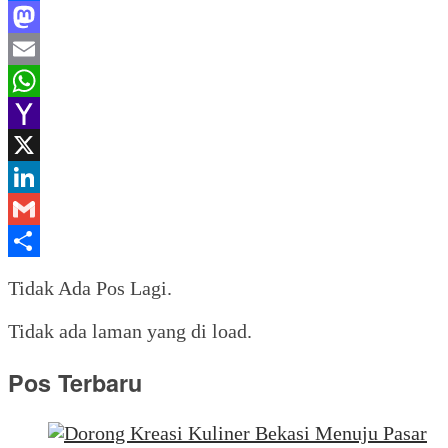
Facebook
Mastodon
Email
WhatsApp
Yahoo
Mail
X
LinkedIn
Gmail
Share
Tidak Ada Pos Lagi.
Tidak ada laman yang di load.
Pos Terbaru