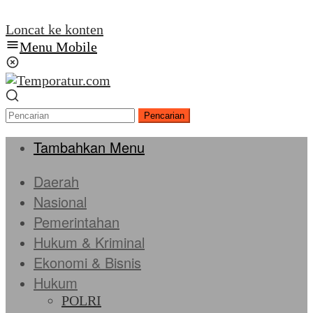
Loncat ke konten
Menu Mobile
Pencarian
Tambahkan Menu
Daerah
Nasional
Pemerintahan
Hukum & Kriminal
Ekonomi & Bisnis
Hukum
POLRI