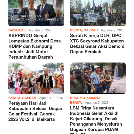
NASIONAL
Agustus 7, 2026
BERITA
,
DAERAH
Agustus 7, 2026
ASPRINDO Genjot
Soroti Kinerja DLH, DPC
Lompatan Ekonomi Desa
XTC Sexyroad Kabupaten
KDMP dan Kampung
Bekasi Gelar Aksi Demo di
Industri Jadi Motor
Depan Pemkab
Pertumbuhan Daerah
BERITA
,
DAERAH
Agustus 7, 2026
HUKUM & KRIMINAL
,
Perayaan Hari Jadi
BERITA
Agustus 7, 2026
LSM Triga Nusantara
Kabupaten Bekasi, Dispar
Indonesia Gelar Aksi di
Gelar Festival ‘Gebrak
Kejari Cikarang, Desak
2026 Vol.2’ di Meikarta
Penanganan Menyeluruh
Dugaan Korupsi PDAM