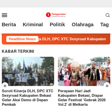
Loncat
Menu
ke
Mobile
Berita
Kriminal
Politik
Olahraga
Tag 
konten
ten Bekasi Gelar Aksi Demo di Depan Pemkab
Headliine News
Perayaan 
KABAR TERKINI
«
»
Perayaan Hari Jadi
LSM Triga Nusantara
Kabupaten Bekasi, Dispar
Indonesia Gelar Aksi di Kejari
Gelar Festival ‘Gebrak 2026
Cikarang, Desak Penanganan
Vol.2’ di Meikarta
Menyeluruh Dugaan Korupsi
PDAM Tirta Bhagasasi