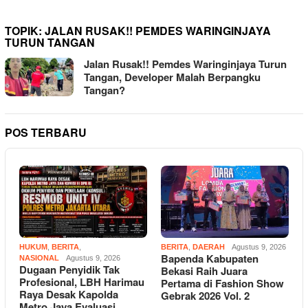
TOPIK:
JALAN RUSAK!! PEMDES WARINGINJAYA
TURUN TANGAN
Jalan Rusak!! Pemdes Waringinjaya Turun
Tangan, Developer Malah Berpangku
Tangan?
POS TERBARU
HUKUM
,
BERITA
,
BERITA
,
DAERAH
Agustus 9, 2026
Bapenda Kabupaten
NASIONAL
Agustus 9, 2026
Dugaan Penyidik Tak
Bekasi Raih Juara
Profesional, LBH Harimau
Pertama di Fashion Show
Raya Desak Kapolda
Gebrak 2026 Vol. 2
Metro Jaya Evaluasi