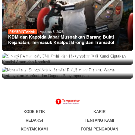
PEMERINTAHAN
Agustus 8, 2026
KDM dan Kapolda Jabar Musnahkan Barang Bukti
Kejahatan, Termasuk Knalpot Brong dan Tramadol
PEMERINTAHAN
Agustus 8, 2026
Sinergi Pemerintah, TNI, Polri, dan Masyarakat Jadi
Kunci Ciptakan Kondisi Aman dan Kondusif
BERITA
,
DAERAH
Agustus 8, 2026
Normalisasi Sungai Anjuk Bernilai Rp1,8 Miliar Disorot,
Warga Pertanyakan Manfaat dan Dugaan Penyimpangan
KODE ETIK
KARIR
REDAKSI
TENTANG KAMI
KONTAK KAMI
FORM PENGADUAN