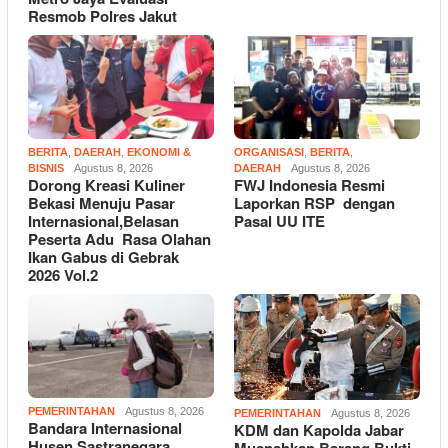
Resmob Polres Jakut
BERITA
,
DAERAH
,
EKONOMI &
ORGANISASI
,
BERITA
,
BISNIS
Agustus 8, 2026
DAERAH
Agustus 8, 2026
Dorong Kreasi Kuliner
FWJ Indonesia Resmi
Bekasi Menuju Pasar
Laporkan RSP dengan
Internasional,Belasan
Pasal UU ITE
Peserta Adu Rasa Olahan
Ikan Gabus di Gebrak
2026 Vol.2
PEMERINTAHAN
Agustus 8, 2026
PEMERINTAHAN
Agustus 8, 2026
Bandara Internasional
KDM dan Kapolda Jabar
Husen Sastranegara
Musnahkan Barang Bukti