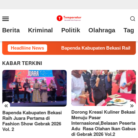
Loncat
Menu
ke
Mobile
Berita
Kriminal
Politik
Olahraga
Tag 
konten
 Raih Juara Pertama di Fashion Show Gebrak 2026 Vol. 2
Headliine News
KABAR TERKINI
«
»
Dorong Kreasi Kuliner Bekasi
FWJ Indonesia Resmi
Menuju Pasar
Laporkan RSP dengan Pasal
Internasional,Belasan Peserta
UU ITE
Adu Rasa Olahan Ikan Gabus
di Gebrak 2026 Vol.2